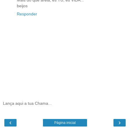
Mais do que areia, és TU, és VIDA...
beijos
Responder
Lança aqui a tua Chama...
‹
›
Página inicial